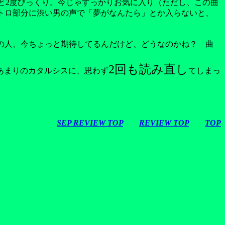
曲？」と2度びっくり。今じゃすっかりお気に入り（ただし、この曲
ントロ部分に渋い男の声で「夢がなんたら」とか入らないと、
の人、今ちょっと期待してるんだけど、どうなのかね？ 曲
2回も読み直し
あまりのカタルシスに、思わず
てしまっ
SEP REVIEW TOP
REVIEW TOP
TOP