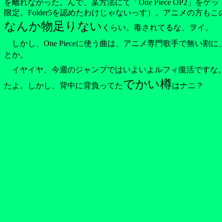
を離れなかった。んで、某方法にて「One Piece OP2」
限定。Folder5を認めたわけじゃないっす）。アニメの
なんか物足りない
くらい。毒されてるな、ヲイ。
しかし、One Pieceに使う曲は、アニメ専門歌手で無い
とか。
イヤイヤ、今週のジャンプではいよいよルフィ復活ですな。
でかい樽
たよ。しかし、背中に背負ってた
はナニ？