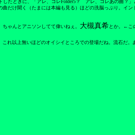
をゲットしたときに、「アレ、コレFolder5？ アレ、コレあの
方もこの曲だけ聞く（たまには本編も見る）ほどの洗脳っぷり。イ
大槻真希
割に、ちゃんとアニソンしてて偉いねぇ。
とか。←こ
これ以上無いほどのオイシイところでの登場だね。流石だ。