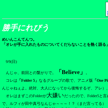
勝手にれびう
めいんこんてんつ。
「オレが手に入れたものについてくだらないことを熱く語る
9/9(日)
「Believe」
んじゃ、前回との繋がりで。
。
コレは
「Folder 5」
なるグループの歌で、アニメ版
「One Pi
んじゃねぇよ。絶対、大人になってから後悔するぞ、アレ）、「
大嫌い
オレはまずこのFolderが
だったので、Folder
で、ルフィが田中真弓なんじゃ～～～！？（まだ言ってる）