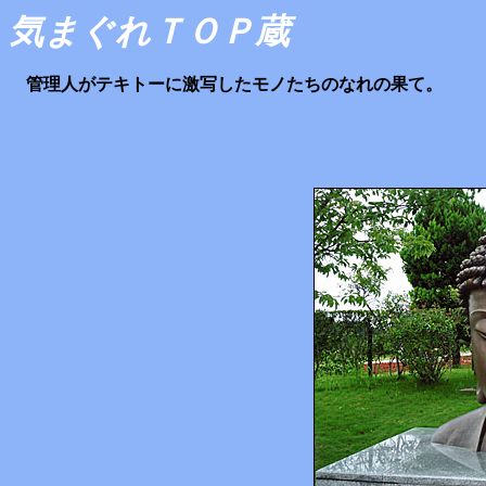
気まぐれＴＯＰ蔵
管理人がテキトーに激写したモノたちのなれの果て。