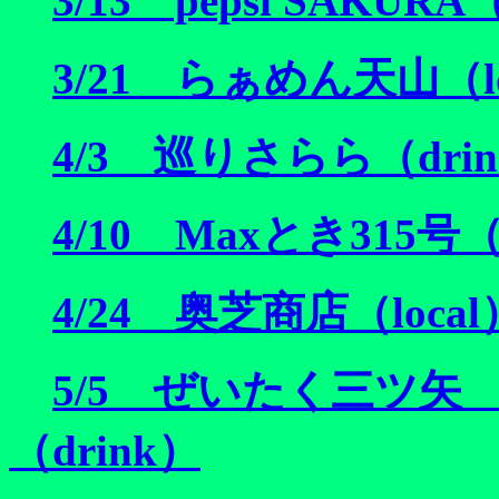
3/13 pepsi SAKURA
3/21 らぁめん天山（lo
4/3 巡りさらら（dri
4/10 Maxとき315号（
4/24 奥芝商店（local
5/5 ぜいたく三ツ矢
（drink）